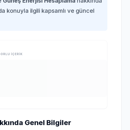
e
Güneş Enerjisi Hesaplama
hakkında
da konuyla ilgili kapsamlı ve güncel
ORLU İÇERİK
kında Genel Bilgiler