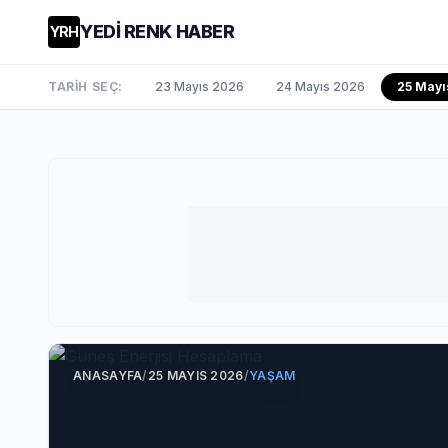
YEDİ RENK HABER
YRH
TARİH SEÇ:
23 Mayıs 2026
24 Mayıs 2026
25 Mayı
ANASAYFA
/
25 MAYIS 2026
/
YAŞAM