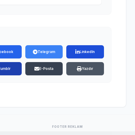
cebook
Telegram
LinkedIn
Tumblr
E-Posta
Yazdır
FOOTER REKLAM