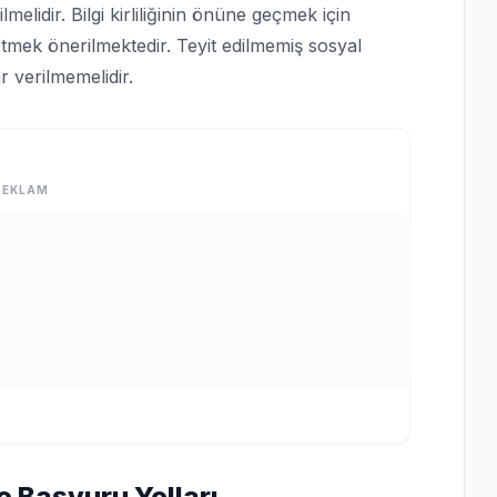
lmelidir. Bilgi kirliliğinin önüne geçmek için
tmek önerilmektedir. Teyit edilmemiş sosyal
 verilmemelidir.
REKLAM
e Başvuru Yolları