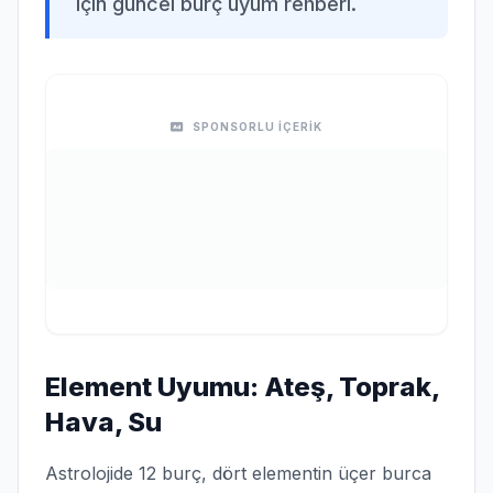
için güncel burç uyum rehberi.
SPONSORLU İÇERİK
Element Uyumu: Ateş, Toprak,
Hava, Su
Astrolojide 12 burç, dört elementin üçer burca