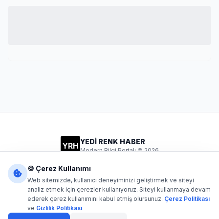
YEDİ RENK HABER
YRH
Modern Bilgi Portalı © 2026
Gizlilik
Şartlar
İletişim
🍪 Çerez Kullanımı
Web sitemizde, kullanıcı deneyiminizi geliştirmek ve siteyi
analiz etmek için çerezler kullanıyoruz. Siteyi kullanmaya devam
ederek çerez kullanımını kabul etmiş olursunuz.
Çerez Politikası
Dijital1
- Tüm hakları saklıdır. Kaynak gösterilmeden içerik
ve
Gizlilik Politikası
kopyalanamaz.
Yazılım: Dijital1