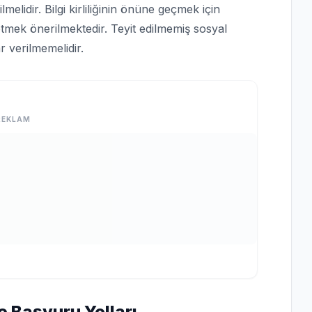
lmelidir. Bilgi kirliliğinin önüne geçmek için
tmek önerilmektedir. Teyit edilmemiş sosyal
 verilmemelidir.
REKLAM
e Başvuru Yolları