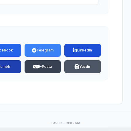
cebook
Telegram
LinkedIn
Tumblr
E-Posta
Yazdır
FOOTER REKLAM