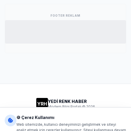
FOOTER REKLAM
YEDİ RENK HABER
YRH
Modern Bilgi Portalı © 2026
Gizlilik
Şartlar
İletişim
🍪 Çerez Kullanımı
Web sitemizde, kullanıcı deneyiminizi geliştirmek ve siteyi
analiz etmek için çerezler kullanıyoruz. Siteyi kullanmaya devam