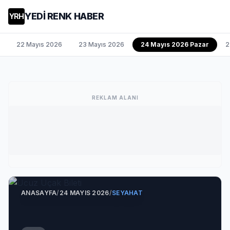
YEDİ RENK HABER
YRH
22 Mayıs 2026
23 Mayıs 2026
24 Mayıs 2026 Pazar
2
REKLAM ALANI
ANASAYFA
/
24 MAYIS 2026
/
SEYAHAT