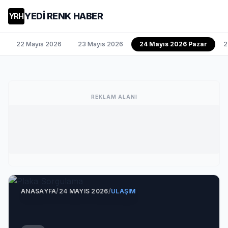
YEDİ RENK HABER
YRH
22 Mayıs 2026
23 Mayıs 2026
24 Mayıs 2026 Pazar
2
REKLAM ALANI
ANASAYFA
/
24 MAYIS 2026
/
ULAŞIM