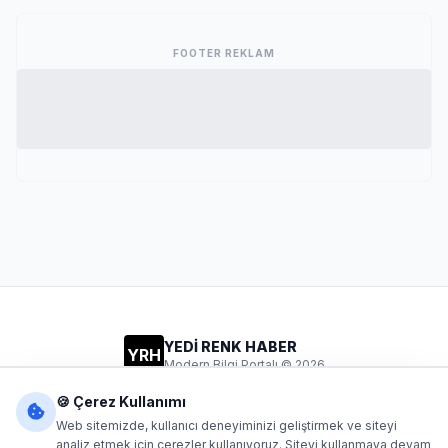
FOOTER REKLAM
YEDİ RENK HABER
YRH
Modern Bilgi Portalı © 2026
Gizlilik
Şartlar
İletişim
🍪 Çerez Kullanımı
Web sitemizde, kullanıcı deneyiminizi geliştirmek ve siteyi
analiz etmek için çerezler kullanıyoruz. Siteyi kullanmaya devam