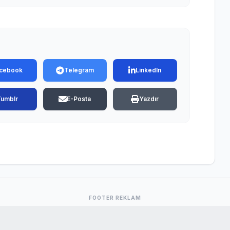
cebook
Telegram
LinkedIn
Tumblr
E-Posta
Yazdır
FOOTER REKLAM