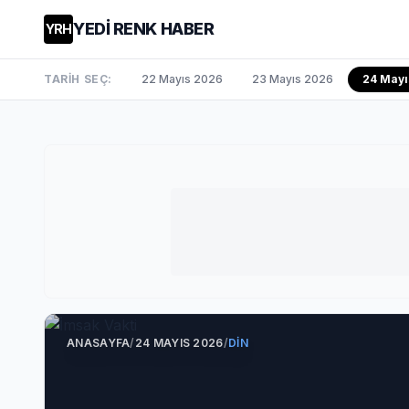
YEDİ RENK HABER
YRH
TARİH SEÇ:
22 Mayıs 2026
23 Mayıs 2026
24 Mayı
ANASAYFA
/
24 MAYIS 2026
/
DIN