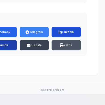
cebook
Telegram
LinkedIn
Tumblr
E-Posta
Yazdır
FOOTER REKLAM