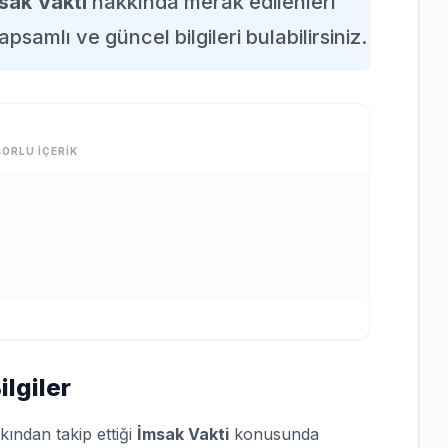
sak Vakti
hakkında merak edilenleri
apsamlı ve güncel bilgileri bulabilirsiniz.
ORLU İÇERİK
lgiler
kından takip ettiği
İmsak Vakti
konusunda