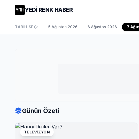
YEDİ RENK HABER
YRH
TARİH SEÇ:
5 Ağustos 2026
6 Ağustos 2026
7 Ağu
Günün Özeti
TELEVIZYON