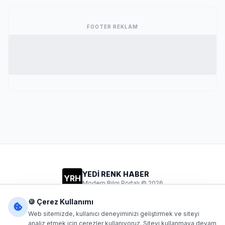
FOOTER REKLAM
YEDİ RENK HABER
YRH
Modern Bilgi Portalı © 2026
Gizlilik
Şartlar
İletişim
🍪 Çerez Kullanımı
Web sitemizde, kullanıcı deneyiminizi geliştirmek ve siteyi
analiz etmek için çerezler kullanıyoruz. Siteyi kullanmaya devam