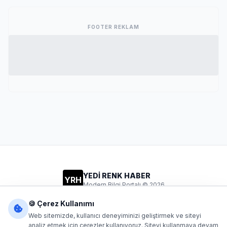
FOOTER REKLAM
YEDİ RENK HABER
YRH
Modern Bilgi Portalı © 2026
Gizlilik
Şartlar
İletişim
🍪 Çerez Kullanımı
Web sitemizde, kullanıcı deneyiminizi geliştirmek ve siteyi
analiz etmek için çerezler kullanıyoruz. Siteyi kullanmaya devam