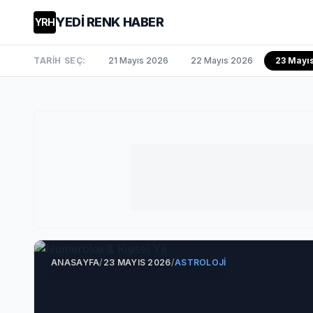
YEDİ RENK HABER
YRH
TARİH SEÇ:
21 Mayıs 2026
22 Mayıs 2026
23 Mayı
ANASAYFA
/
23 MAYIS 2026
/
ASTROLOJI