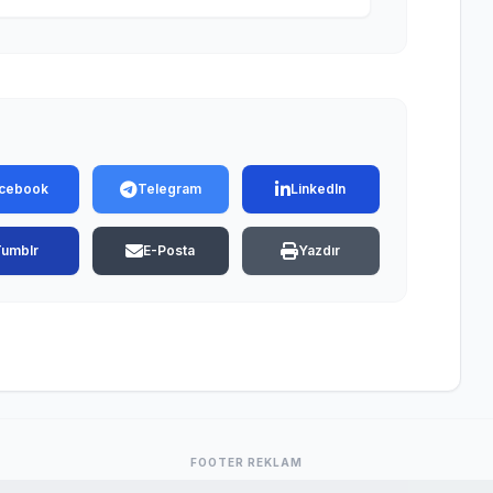
cebook
Telegram
LinkedIn
Tumblr
E-Posta
Yazdır
FOOTER REKLAM