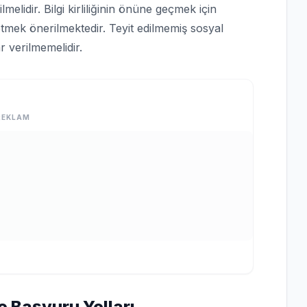
lmelidir. Bilgi kirliliğinin önüne geçmek için
tmek önerilmektedir. Teyit edilmemiş sosyal
 verilmemelidir.
REKLAM
e Başvuru Yolları