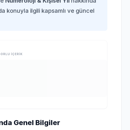
de
Numeroloji & Kişisel Yıl
hakkında
da konuyla ilgili kapsamlı ve güncel
ORLU İÇERİK
nda Genel Bilgiler