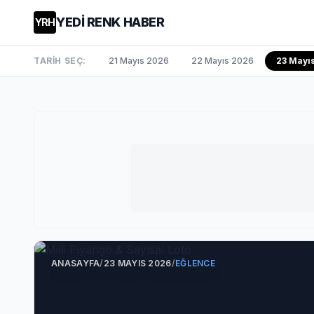
YEDİ RENK HABER
YRH
TARİH SEÇ:
21 Mayıs 2026
22 Mayıs 2026
23 Mayı
ANASAYFA
/
23 MAYIS 2026
/
EĞLENCE