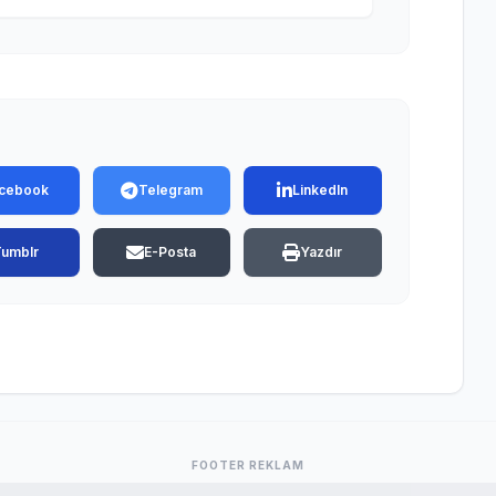
cebook
Telegram
LinkedIn
Tumblr
E-Posta
Yazdır
FOOTER REKLAM