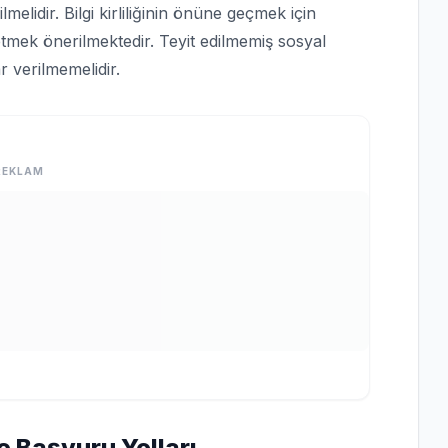
lmelidir. Bilgi kirliliğinin önüne geçmek için
tmek önerilmektedir. Teyit edilmemiş sosyal
 verilmemelidir.
REKLAM
e Başvuru Yolları