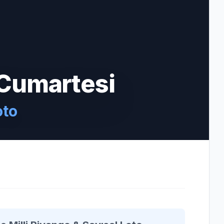
Cumartesi
oto