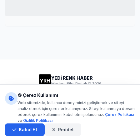
YEDİ RENK HABER
YRH
Modern Bilgi Portalı © 2026
Gizlilik
Şartlar
İletişim
🍪 Çerez Kullanımı
Web sitemizde, kullanıcı deneyiminizi geliştirmek ve siteyi
analiz etmek için çerezler kullanıyoruz. Siteyi kullanmaya devam
ederek çerez kullanımını kabul etmiş olursunuz.
Çerez Politikası
Dijital1
- Tüm hakları saklıdır. Kaynak gösterilmeden içerik
ve
Gizlilik Politikası
kopyalanamaz.
Yazılım: Dijital1
Kabul Et
Reddet