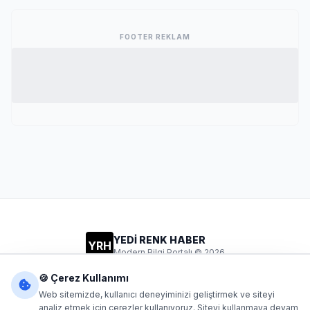
FOOTER REKLAM
YEDİ RENK HABER
YRH
Modern Bilgi Portalı © 2026
Gizlilik
Şartlar
İletişim
🍪 Çerez Kullanımı
Web sitemizde, kullanıcı deneyiminizi geliştirmek ve siteyi
analiz etmek için çerezler kullanıyoruz. Siteyi kullanmaya devam