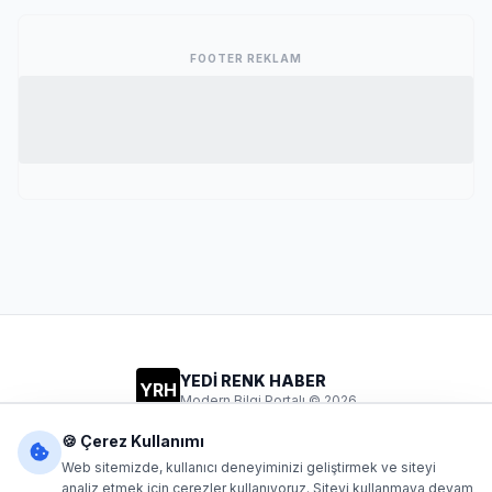
FOOTER REKLAM
YEDİ RENK HABER
YRH
Modern Bilgi Portalı © 2026
Gizlilik
Şartlar
İletişim
🍪 Çerez Kullanımı
Web sitemizde, kullanıcı deneyiminizi geliştirmek ve siteyi
analiz etmek için çerezler kullanıyoruz. Siteyi kullanmaya devam