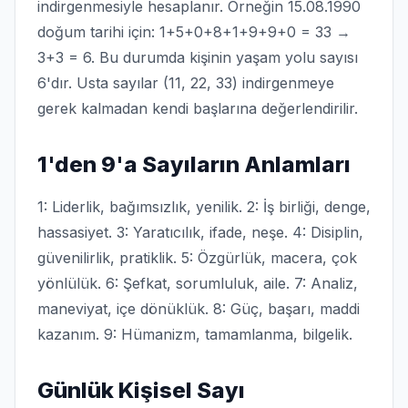
indirgenmesiyle hesaplanır. Örneğin 15.08.1990
doğum tarihi için: 1+5+0+8+1+9+9+0 = 33 →
3+3 = 6. Bu durumda kişinin yaşam yolu sayısı
6'dır. Usta sayılar (11, 22, 33) indirgenmeye
gerek kalmadan kendi başlarına değerlendirilir.
1'den 9'a Sayıların Anlamları
1: Liderlik, bağımsızlık, yenilik. 2: İş birliği, denge,
hassasiyet. 3: Yaratıcılık, ifade, neşe. 4: Disiplin,
güvenilirlik, pratiklik. 5: Özgürlük, macera, çok
yönlülük. 6: Şefkat, sorumluluk, aile. 7: Analiz,
maneviyat, içe dönüklük. 8: Güç, başarı, maddi
kazanım. 9: Hümanizm, tamamlanma, bilgelik.
Günlük Kişisel Sayı