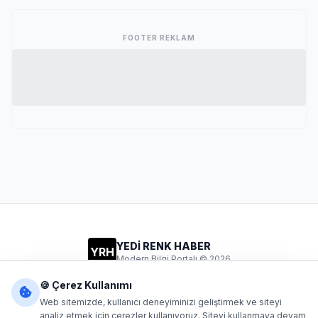
FOOTER REKLAM
YEDİ RENK HABER
YRH
Modern Bilgi Portalı © 2026
Gizlilik
Şartlar
İletişim
🍪 Çerez Kullanımı
Web sitemizde, kullanıcı deneyiminizi geliştirmek ve siteyi
analiz etmek için çerezler kullanıyoruz. Siteyi kullanmaya devam