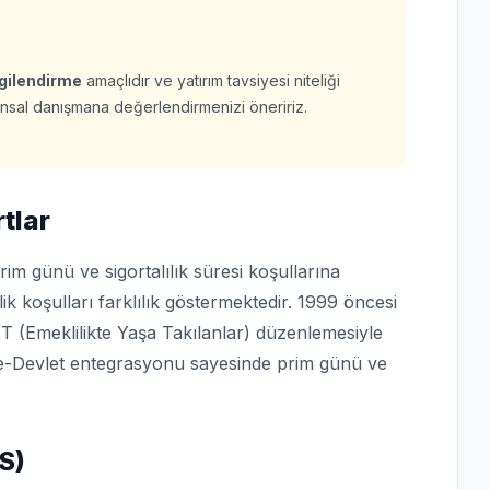
lgilendirme
amaçlıdır ve yatırım tavsiyesi niteliği
finansal danışmana değerlendirmenizi öneririz.
rtlar
im günü ve sigortalılık süresi koşullarına
lik koşulları farklılık göstermektedir. 1999 öncesi
YT (Emeklilikte Yaşa Takılanlar) düzenlemesiyle
n e-Devlet entegrasyonu sayesinde prim günü ve
S)