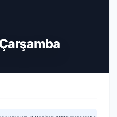
 Çarşamba