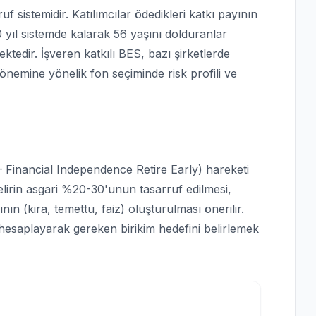
f sistemidir. Katılımcılar ödedikleri katkı payının
0 yıl sistemde kalarak 56 yaşını dolduranlar
ektedir. İşveren katkılı BES, bazı şirketlerde
önemine yönelik fon seçiminde risk profili ve
– Financial Independence Retire Early) hareketi
elirin asgari %20-30'unun tasarruf edilmesi,
nın (kira, temettü, faiz) oluşturulması önerilir.
ı hesaplayarak gereken birikim hedefini belirlemek