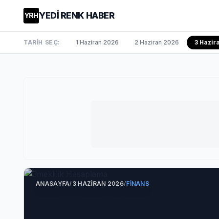
YEDİ RENK HABER
YRH
TARİH SEÇ:
1 Haziran 2026
2 Haziran 2026
3 Hazi
ANASAYFA
/
3 HAZIRAN 2026
/
FINANS