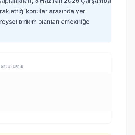
esaplamaları,
3 Haziran 2026 Çarşamba
rak ettiği konular arasında yer
eysel birikim planları emekliliğe
ORLU İÇERİK