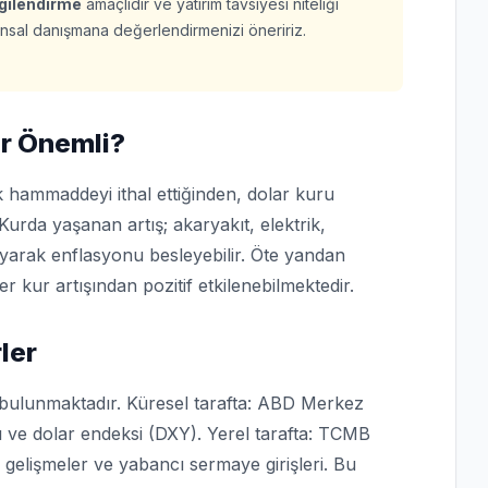
lgilendirme
amaçlıdır ve yatırım tavsiyesi niteliği
finansal danışmana değerlendirmenizi öneririz.
r Önemli?
 hammaddeyi ithal ettiğinden, dolar kuru
Kurda yaşanan artış; akaryakıt, elektrik,
ıyarak enflasyonu besleyebilir. Öte yandan
er kur artışından pozitif etkilenebilmektedir.
ler
 bulunmaktadır. Küresel tarafta: ABD Merkez
hı ve dolar endeksi (DXY). Yerel tarafta: TCMB
si gelişmeler ve yabancı sermaye girişleri. Bu