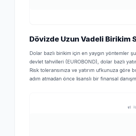
Dövizde Uzun Vadeli Birikim St
Dolar bazlı birikim için en yaygın yöntemler ş
devlet tahvilleri (EUROBOND), dolar bazlı yatır
Risk toleransınıza ve yatırım ufkunuza göre bu 
adım atmadan önce lisanslı bir finansal danışm
İ