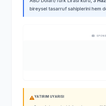
ABD Doları/Türk Lirası kuru,
3 Ha
bireysel tasarruf sahiplerini hem d
SPONS
YATIRIM UYARISI