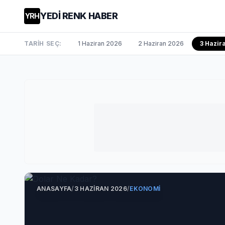
YEDİ RENK HABER
YRH
TARİH SEÇ:
1 Haziran 2026
2 Haziran 2026
3 Hazi
ANASAYFA
/
3 HAZIRAN 2026
/
EKONOMI