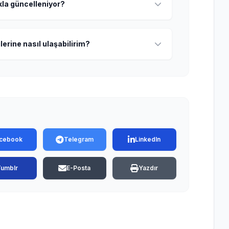
ıkla güncelleniyor?
lerine nasıl ulaşabilirim?
cebook
Telegram
LinkedIn
Tumblr
E-Posta
Yazdır