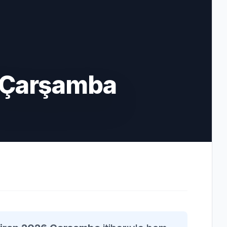
 Çarşamba