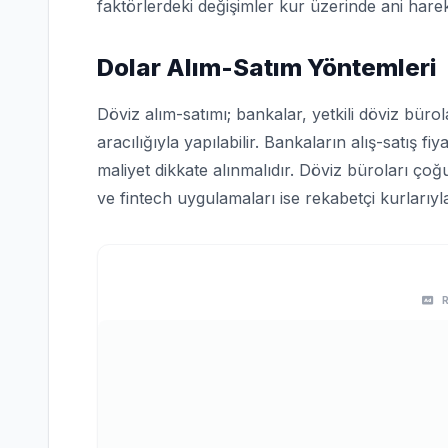
faktörlerdeki değişimler kur üzerinde ani harek
Dolar Alım-Satım Yöntemleri
Döviz alım-satımı; bankalar, yetkili döviz bürol
aracılığıyla yapılabilir. Bankaların alış-satış fi
maliyet dikkate alınmalıdır. Döviz büroları ço
ve fintech uygulamaları ise rekabetçi kurlarıyl